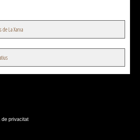
s de La Xarxa
atius
 de privacitat