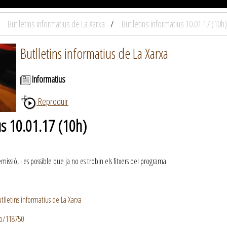
Butlletins informatius de La Xarxa
Butlletins informatius 10.01.17 (10h)
Butlletins informatius de La Xarxa
Informatius
Reproduir
us 10.01.17 (10h)
ssió, i es possible que ja no es trobin els fitxers del programa.
lletins informatius de La Xarxa
io/118750