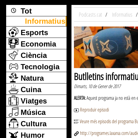
Tot
Podcasts.cat
Informatius
Informatius
Esports
Economia
Ciència
Tecnologia
Butlletins informati
Natura
Dimarts, 10 de Gener de 2017
Cuina
ALERTA:
Aquest programa ja no està en emi
Viatges
Reproduir episodi
Música
Veure més episodis del programa But
Cultura
http://programes.laxarxa.com/aud
Humor