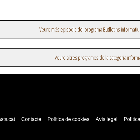
Veure més episodis del programa Butlletins informatiu
Veure altres programes de la categoria inform
sts.cat
Contacte
Política de cookies
Avís legal
Política