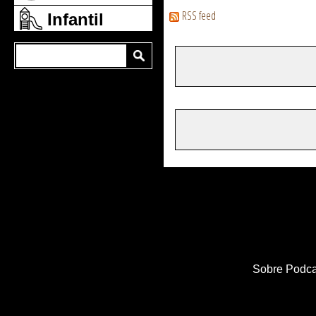
RSS feed
Infantil
Sobre Podca