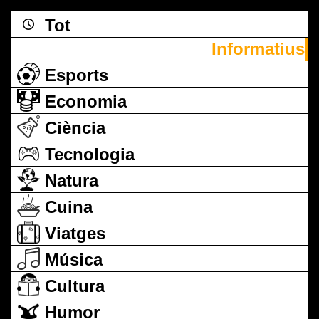
Tot
Informatius
Esports
Economia
Ciència
Tecnologia
Natura
Cuina
Viatges
Música
Cultura
Humor