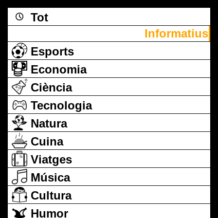
Tot
Informatius
Esports
Economia
Ciència
Tecnologia
Natura
Cuina
Viatges
Música
Cultura
Humor