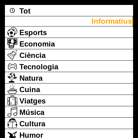
Tot
Informatius
Esports
Economia
Ciència
Tecnologia
Natura
Cuina
Viatges
Música
Cultura
Humor