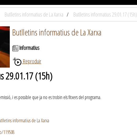
Butlletins informatius de La Xarxa
Butlletins informatius 29.01.17 (15h)
Butlletins informatius de La Xarxa
Informatius
Reproduir
us 29.01.17 (15h)
ssió, i es possible que ja no es trobin els fitxers del programa.
lletins informatius de La Xarxa
io/119508