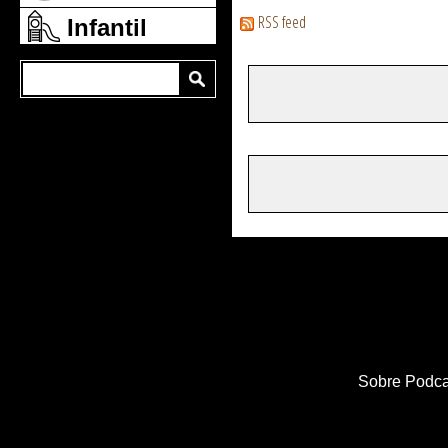
RSS feed
Infantil
Sobre Podca