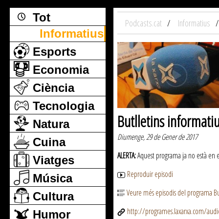
Tot
Podcasts.cat
Informatius
Informatius
Esports
Economia
Ciència
Tecnologia
Butlletins informati
Natura
Diumenge, 29 de Gener de 2017
Cuina
ALERTA:
Aquest programa ja no està en emi
Viatges
Reproduir episodi
Música
Veure més episodis del programa But
Cultura
http://programes.laxarxa.com/aud
Humor