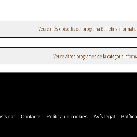
Veure més episodis del programa Butlletins informatiu
Veure altres programes de la categoria inform
sts.cat
Contacte
Política de cookies
Avís legal
Política