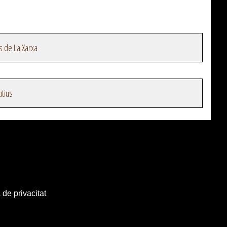
s de La Xarxa
atius
 de privacitat