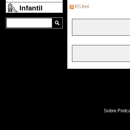
RSS feed
Infantil
Sobre Podca