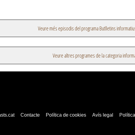
Veure més episodis del programa Butlletins informatiu
Veure altres programes de la categoria inform
sts.cat
Contacte
Política de cookies
Avís legal
Política