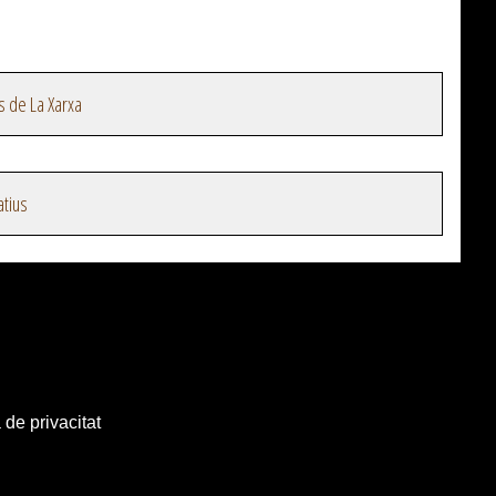
s de La Xarxa
atius
 de privacitat