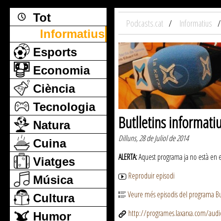
Tot
Podcasts.cat
Informatius
Informatius
Esports
Economia
Ciència
Tecnologia
Butlletins informati
Natura
Dilluns, 28 de Juliol de 2014
Cuina
ALERTA:
Aquest programa ja no està en emi
Viatges
Reproduir episodi
Música
Veure més episodis del programa But
Cultura
http://programes.laxarxa.com/aud
Humor