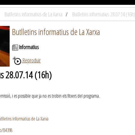
Butlletins informatius de La Xarxa
Butlletins informatius 28.07.14 (16h)
Butlletins informatius de La Xarxa
Informatius
Reproduir
us 28.07.14 (16h)
ssió, i es possible que ja no es trobin els fitxers del programa.
lletins informatius de La Xarxa
io/84398