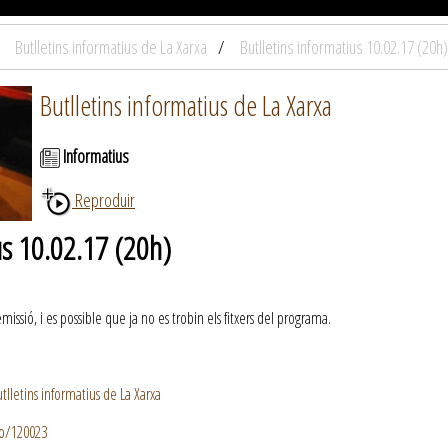
Butlletins informatius de La Xarxa
Butlletins informatius 10.02.17 (20h)
Butlletins informatius de La Xarxa
Informatius
Reproduir
us 10.02.17 (20h)
ssió, i es possible que ja no es trobin els fitxers del programa.
lletins informatius de La Xarxa
io/120023