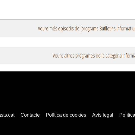
Veure més episodis del programa Butlletins informatiu
Veure altres programes de la categoria inform
sts.cat
Contacte
Política de cookies
Avís legal
Política