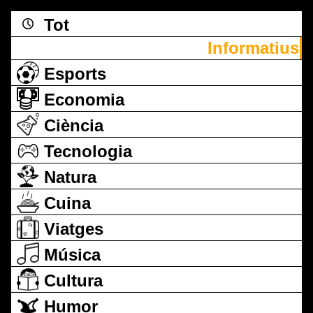
Tot
Informatius
Esports
Economia
Ciència
Tecnologia
Natura
Cuina
Viatges
Música
Cultura
Humor