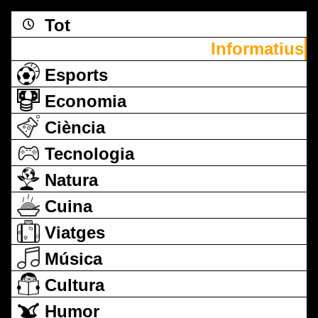
Tot
Informatius
Esports
Economia
Ciència
Tecnologia
Natura
Cuina
Viatges
Música
Cultura
Humor