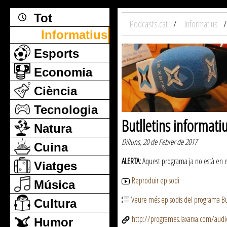
Tot
Podcasts.cat
Informatius
Informatius
Esports
Economia
Ciència
Tecnologia
Butlletins informati
Natura
Dilluns, 20 de Febrer de 2017
Cuina
ALERTA:
Aquest programa ja no està en emi
Viatges
Reproduir episodi
Música
Veure més episodis del programa But
Cultura
http://programes.laxarxa.com/aud
Humor