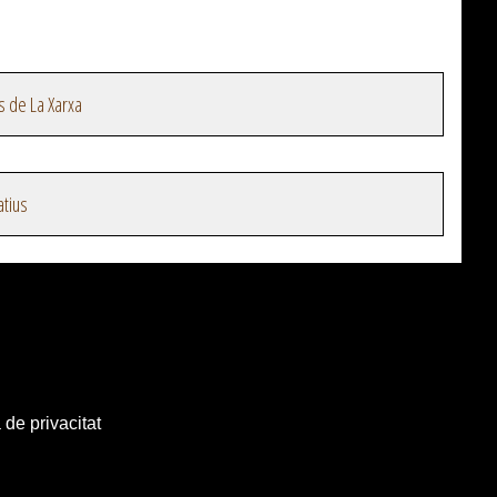
s de La Xarxa
atius
 de privacitat