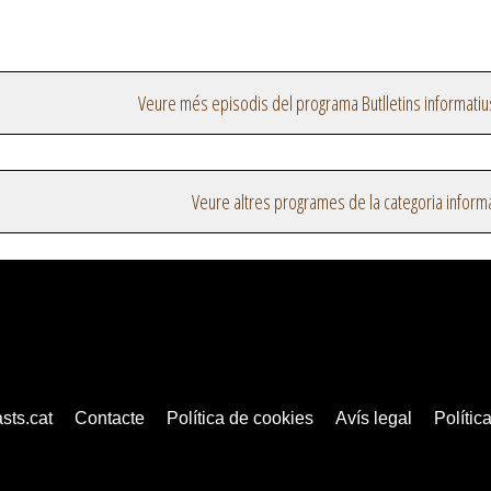
Veure més episodis del programa Butlletins informatiu
Veure altres programes de la categoria inform
sts.cat
Contacte
Política de cookies
Avís legal
Política