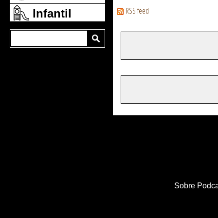
RSS feed
Infantil
Sobre Podca