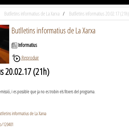
Butlletins informatius de La Xarxa
Butlletins informatius 20.02.17 (21h)
Butlletins informatius de La Xarxa
Informatius
Reproduir
us 20.02.17 (21h)
ssió, i es possible que ja no es trobin els fitxers del programa.
lletins informatius de La Xarxa
io/120401