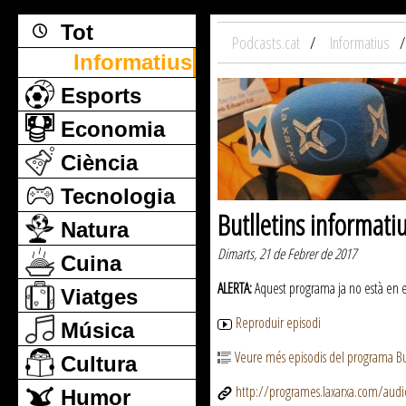
Tot
Podcasts.cat
Informatius
Informatius
Esports
Economia
Ciència
Tecnologia
Butlletins informati
Natura
Dimarts, 21 de Febrer de 2017
Cuina
ALERTA:
Aquest programa ja no està en emi
Viatges
Reproduir episodi
Música
Veure més episodis del programa But
Cultura
http://programes.laxarxa.com/aud
Humor