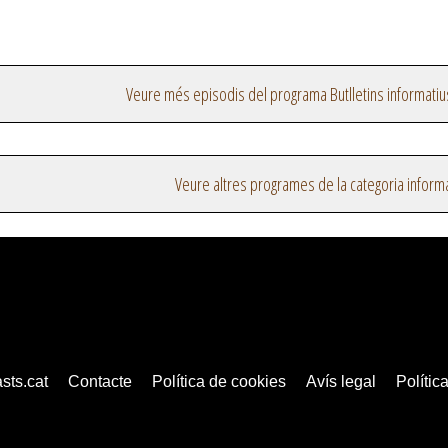
Veure més episodis del programa Butlletins informatiu
Veure altres programes de la categoria inform
sts.cat
Contacte
Política de cookies
Avís legal
Política