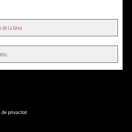
s de La Xarxa
atius
 de privacitat