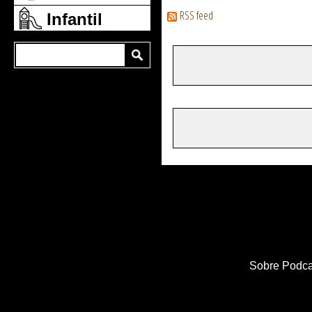
RSS feed
Infantil
Sobre Podca