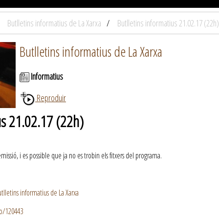
Butlletins informatius de La Xarxa
Butlletins informatius 21.02.17 (22h)
Butlletins informatius de La Xarxa
Informatius
Reproduir
us 21.02.17 (22h)
ssió, i es possible que ja no es trobin els fitxers del programa.
lletins informatius de La Xarxa
io/120443