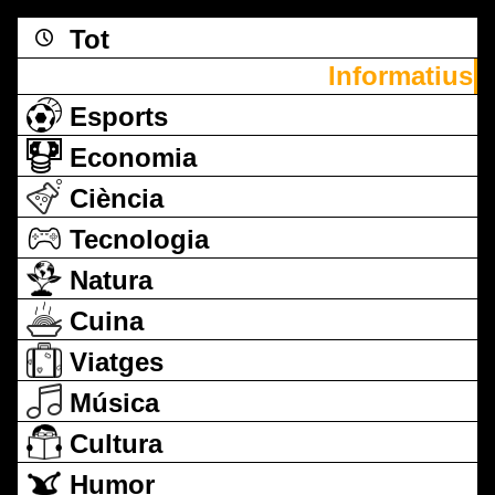
Tot
Informatius
Esports
Economia
Ciència
Tecnologia
Natura
Cuina
Viatges
Música
Cultura
Humor