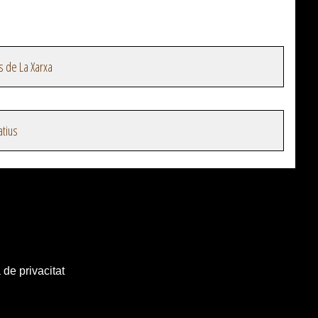
s de La Xarxa
atius
 de privacitat