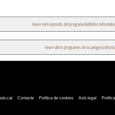
Veure més episodis del programa Butlletins informatiu
Veure altres programes de la categoria inform
sts.cat
Contacte
Política de cookies
Avís legal
Política