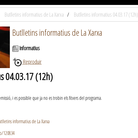
Butlletins informatius de La Xarxa
Butlletins informatius 04.03.17 (12h)
Butlletins informatius de La Xarxa
Informatius
Reproduir
us 04.03.17 (12h)
ssió, i es possible que ja no es trobin els fitxers del programa.
lletins informatius de La Xarxa
io/120834