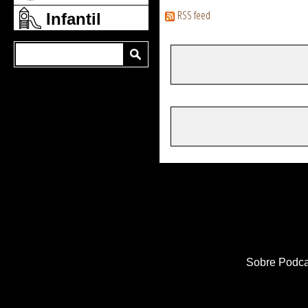
RSS feed
Infantil
Sobre Podca