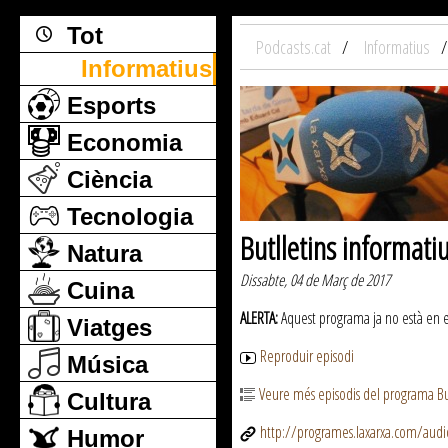
Tot
Podcasts.cat
Informatius
Informatius
Esports
Economia
Ciència
Tecnologia
Butlletins informati
Natura
Dissabte, 04 de Març de 2017
Cuina
ALERTA:
Aquest programa ja no està en emi
Viatges
Reproduir episodi
Música
Veure més episodis del programa But
Cultura
http://programes.laxarxa.com/aud
Humor