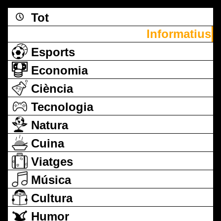
Tot
Informatius
Esports
Economia
Ciència
Tecnologia
Natura
Cuina
Viatges
Música
Cultura
Humor