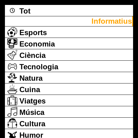
Tot
Informatius
Esports
Economia
Ciència
Tecnologia
Natura
Cuina
Viatges
Música
Cultura
Humor