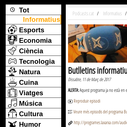
Tot
Podcasts.cat
Informatius
Informatius
Esports
Economia
Ciència
Tecnologia
Butlletins informati
Natura
Dissabte, 11 de Març de 2017
Cuina
ALERTA:
Aquest programa ja no està en emi
Viatges
Reproduir episodi
Música
Veure més episodis del programa But
Cultura
http://programes.laxarxa.com/aud
Humor