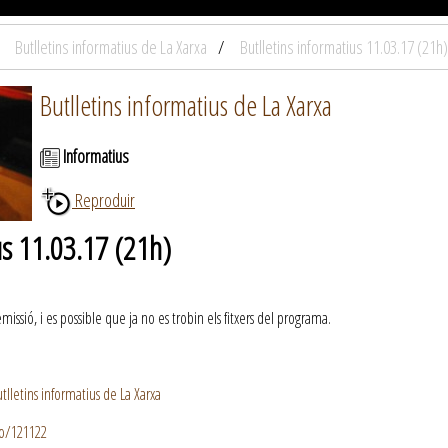
Butlletins informatius de La Xarxa
Butlletins informatius 11.03.17 (21h)
Butlletins informatius de La Xarxa
Informatius
Reproduir
us 11.03.17 (21h)
ssió, i es possible que ja no es trobin els fitxers del programa.
lletins informatius de La Xarxa
io/121122