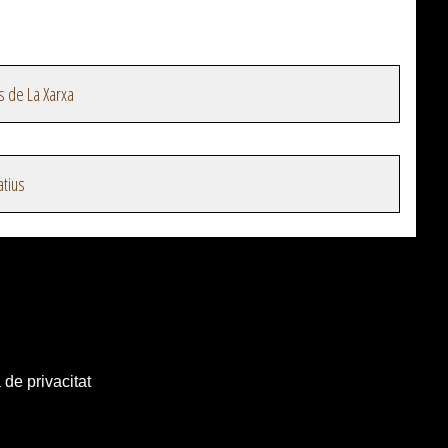
s de La Xarxa
atius
 de privacitat