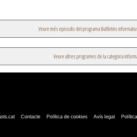
Veure més episodis del programa Butlletins informatiu
Veure altres programes de la categoria inform
sts.cat
Contacte
Política de cookies
Avís legal
Política