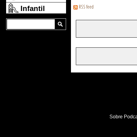
RSS feed
Infantil
Sobre Podca