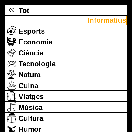
Tot
Informatius
Esports
Economia
Ciència
Tecnologia
Natura
Cuina
Viatges
Música
Cultura
Humor