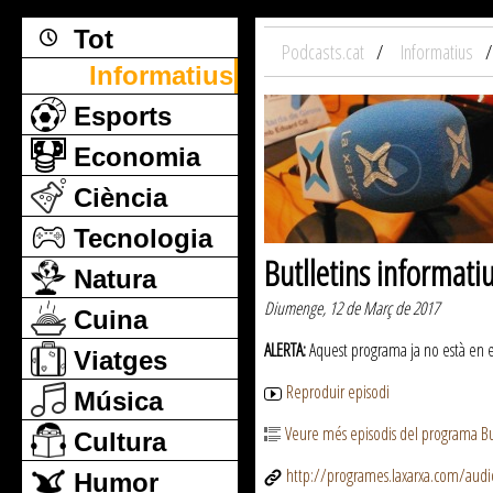
Tot
Podcasts.cat
Informatius
Informatius
Esports
Economia
Ciència
Tecnologia
Butlletins informati
Natura
Diumenge, 12 de Març de 2017
Cuina
ALERTA:
Aquest programa ja no està en emi
Viatges
Reproduir episodi
Música
Veure més episodis del programa But
Cultura
http://programes.laxarxa.com/aud
Humor