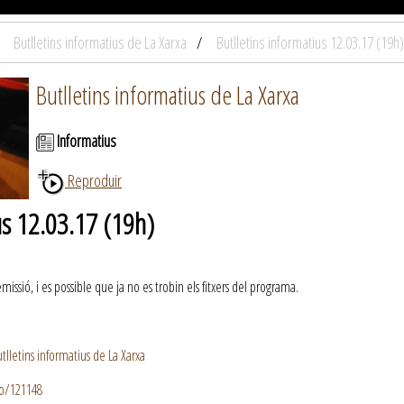
Butlletins informatius de La Xarxa
Butlletins informatius 12.03.17 (19h)
Butlletins informatius de La Xarxa
Informatius
Reproduir
us 12.03.17 (19h)
ssió, i es possible que ja no es trobin els fitxers del programa.
lletins informatius de La Xarxa
io/121148