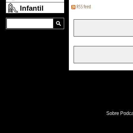
RSS feed
Infantil
Sobre Podca