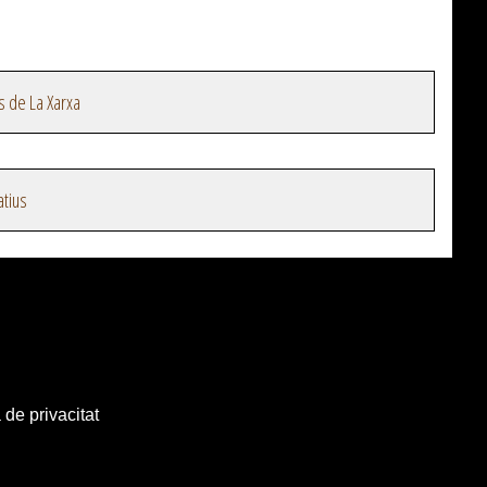
s de La Xarxa
atius
 de privacitat