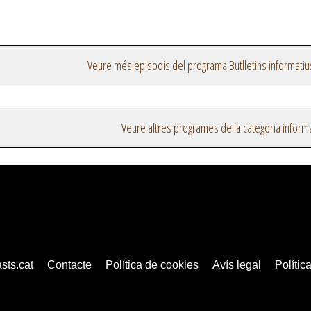
Veure més episodis del programa Butlletins informatiu
Veure altres programes de la categoria inform
sts.cat
Contacte
Política de cookies
Avís legal
Política