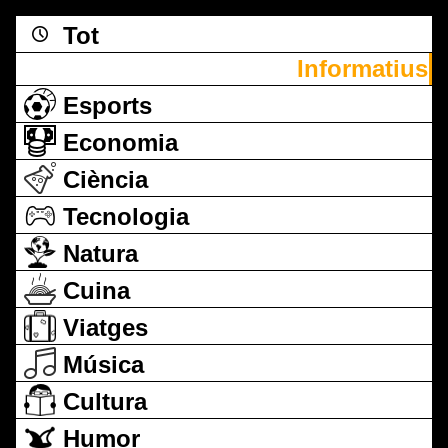
Tot
Informatius
Esports
Economia
Ciència
Tecnologia
Natura
Cuina
Viatges
Música
Cultura
Humor