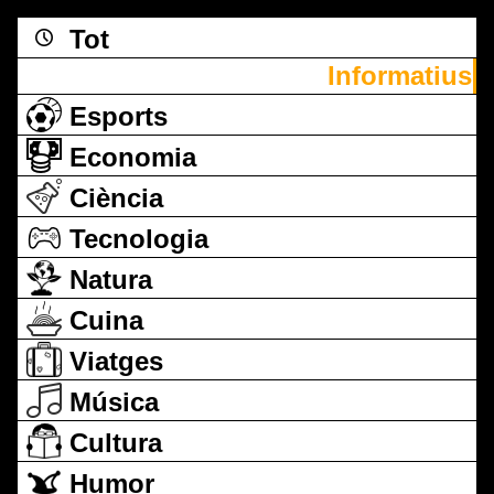
Tot
Informatius
Esports
Economia
Ciència
Tecnologia
Natura
Cuina
Viatges
Música
Cultura
Humor