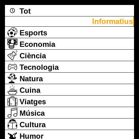
Tot
Informatius
Esports
Economia
Ciència
Tecnologia
Natura
Cuina
Viatges
Música
Cultura
Humor