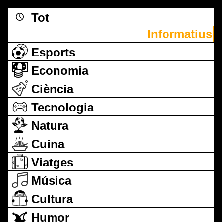
Tot
Informatius
Esports
Economia
Ciència
Tecnologia
Natura
Cuina
Viatges
Música
Cultura
Humor