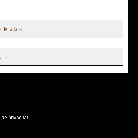
s de La Xarxa
atius
 de privacitat