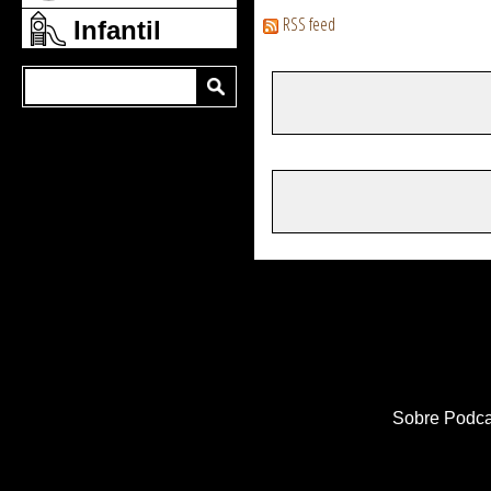
RSS feed
Infantil
Sobre Podca