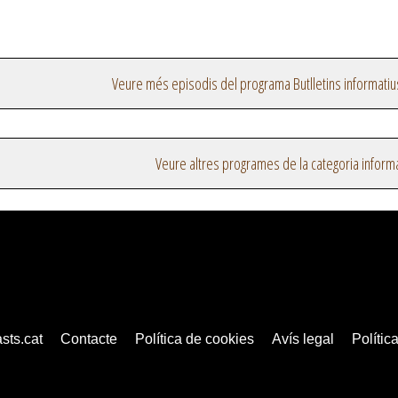
Veure més episodis del programa Butlletins informatiu
Veure altres programes de la categoria inform
sts.cat
Contacte
Política de cookies
Avís legal
Política