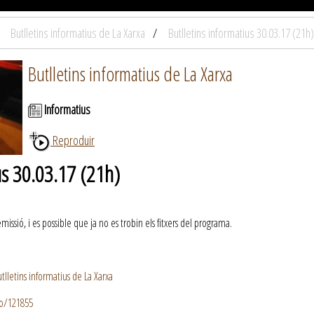
Butlletins informatius de La Xarxa
Butlletins informatius 30.03.17 (21h)
Butlletins informatius de La Xarxa
Informatius
Reproduir
us 30.03.17 (21h)
ssió, i es possible que ja no es trobin els fitxers del programa.
lletins informatius de La Xarxa
io/121855