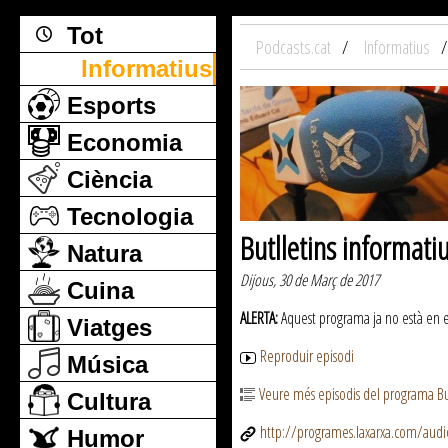
Tot
Podcasts.cat
Informatius
Informatius
Esports
Economia
Ciència
Tecnologia
Butlletins informati
Natura
Dijous, 30 de Març de 2017
Cuina
ALERTA:
Aquest programa ja no està en emi
Viatges
Reproduir episodi
Música
Veure més episodis del programa But
Cultura
http://programes.laxarxa.com/aud
Humor