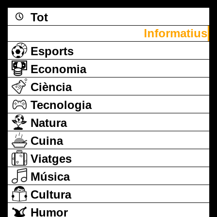
Tot
Informatius
Esports
Economia
Ciència
Tecnologia
Natura
Cuina
Viatges
Música
Cultura
Humor