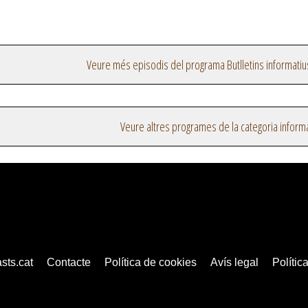
Veure més episodis del programa Butlletins informatiu
Veure altres programes de la categoria inform
sts.cat
Contacte
Política de cookies
Avís legal
Política