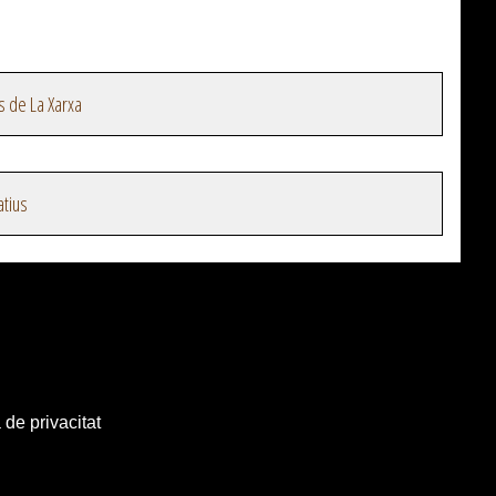
s de La Xarxa
atius
 de privacitat