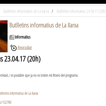
Butlletins informatius de La Xarxa
Butlletins informatius 23.04.17 (20h)
Butlletins informatius de La Xarxa
Informatius
Reproduir
us 23.04.17 (20h)
ssió, i es possible que ja no es trobin els fitxers del programa.
lletins informatius de La Xarxa
io/122700