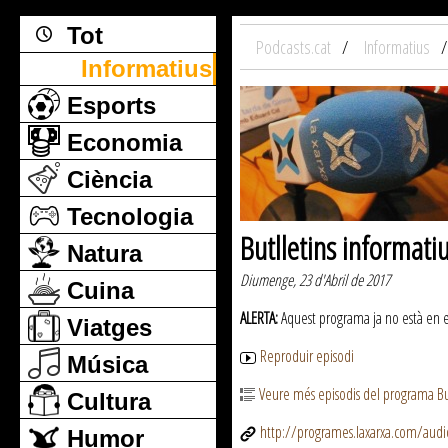
Tot
Podcasts.cat
Informatius
Informatius
Esports
Economia
Ciència
Tecnologia
Butlletins informati
Natura
Diumenge, 23 d'Abril de 2017
Cuina
ALERTA:
Aquest programa ja no està en emi
Viatges
Reproduir episodi
Música
Veure més episodis del programa But
Cultura
http://programes.laxarxa.com/aud
Humor