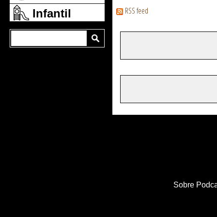
RSS feed
Infantil
Sobre Podca