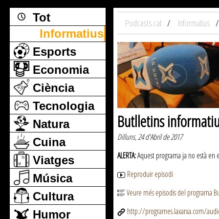
Tot
Podcasts.cat
Informatius
Informatius
Esports
Economia
Ciència
Tecnologia
Butlletins informati
Natura
Dilluns, 24 d'Abril de 2017
Cuina
ALERTA:
Aquest programa ja no està en emi
Viatges
Reproduir episodi
Música
Veure més episodis del programa But
Cultura
http://programes.laxarxa.com/aud
Humor