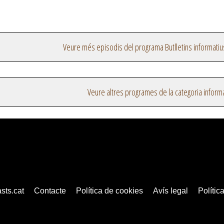
Veure més episodis del programa Butlletins informatiu
Veure altres programes de la categoria inform
sts.cat
Contacte
Política de cookies
Avís legal
Política