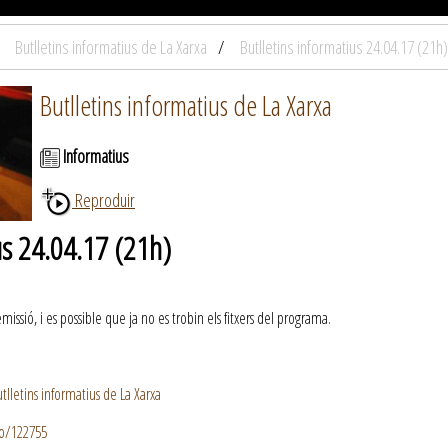
Butlletins informatius de La Xarxa
Butlletins informatius 24.04.17 (21h)
Butlletins informatius de La Xarxa
Informatius
Reproduir
us 24.04.17 (21h)
ssió, i es possible que ja no es trobin els fitxers del programa.
lletins informatius de La Xarxa
io/122755