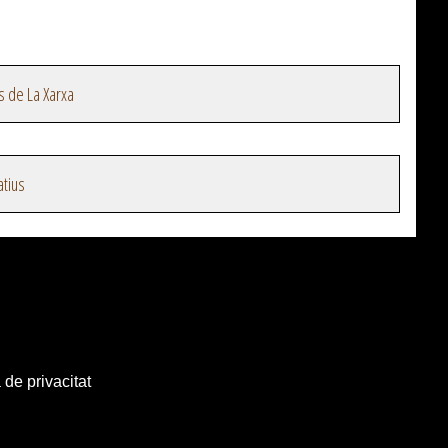
s de La Xarxa
atius
 de privacitat