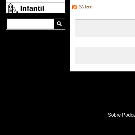
RSS feed
Infantil
Sobre Podca