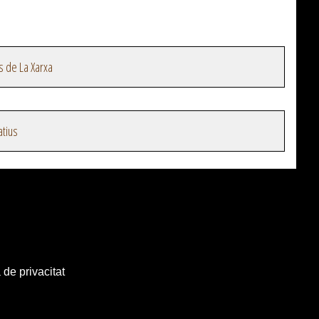
s de La Xarxa
atius
 de privacitat