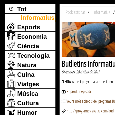
Tot
Podcasts.cat
Informatius
Informatius
Esports
Economia
Ciència
Tecnologia
Butlletins informati
Natura
Divendres, 28 d'Abril de 2017
Cuina
ALERTA:
Aquest programa ja no està en emi
Viatges
Reproduir episodi
Música
Veure més episodis del programa But
Cultura
http://programes.laxarxa.com/aud
Humor