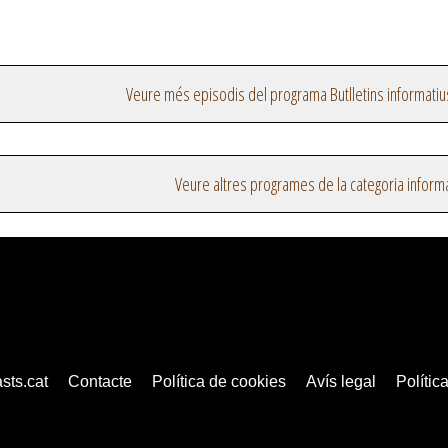
Veure més episodis del programa Butlletins informatiu
Veure altres programes de la categoria inform
sts.cat
Contacte
Política de cookies
Avís legal
Política