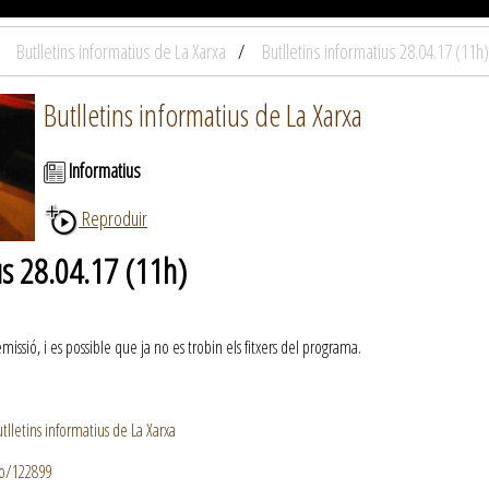
Butlletins informatius de La Xarxa
Butlletins informatius 28.04.17 (11h)
Butlletins informatius de La Xarxa
Informatius
Reproduir
us 28.04.17 (11h)
ssió, i es possible que ja no es trobin els fitxers del programa.
lletins informatius de La Xarxa
io/122899