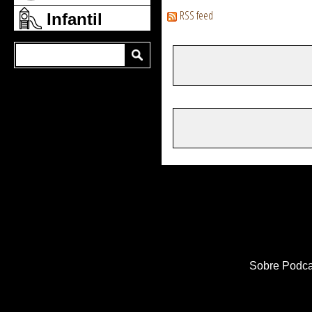
RSS feed
Infantil
Sobre Podca