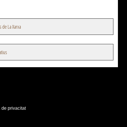
s de La Xarxa
atius
 de privacitat