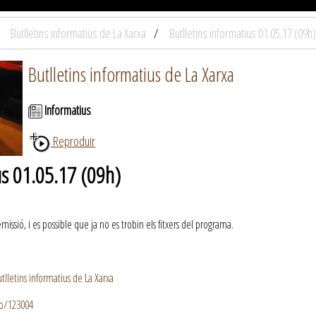
Butlletins informatius de La Xarxa
Butlletins informatius 01.05.17 (09h)
Butlletins informatius de La Xarxa
Informatius
Reproduir
us 01.05.17 (09h)
ssió, i es possible que ja no es trobin els fitxers del programa.
lletins informatius de La Xarxa
io/123004