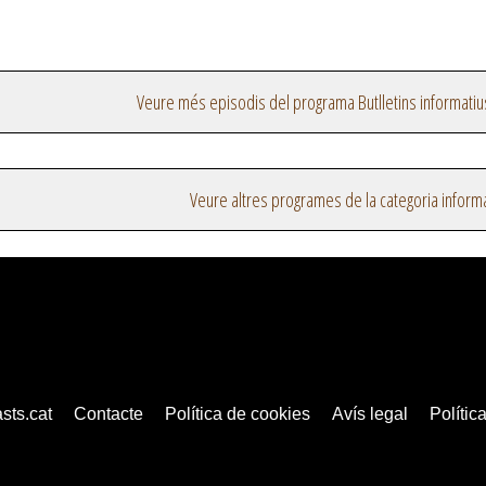
Veure més episodis del programa Butlletins informatiu
Veure altres programes de la categoria inform
sts.cat
Contacte
Política de cookies
Avís legal
Política