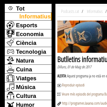
Tot
Podcasts.cat
Informatius
Informatius
Esports
Economia
Ciència
Tecnologia
Butlletins informati
Natura
Dilluns, 01 de Maig de 2017
Cuina
ALERTA:
Aquest programa ja no està en emi
Viatges
Reproduir episodi
Música
Veure més episodis del programa But
Cultura
http://programes.laxarxa.com/aud
Humor