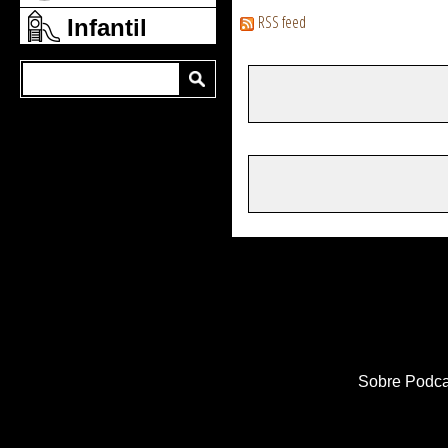
RSS feed
Infantil
Sobre Podca