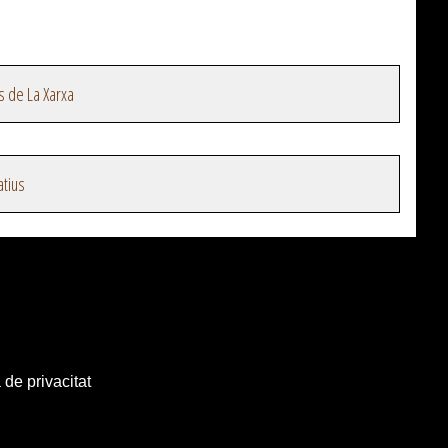
s de La Xarxa
atius
 de privacitat