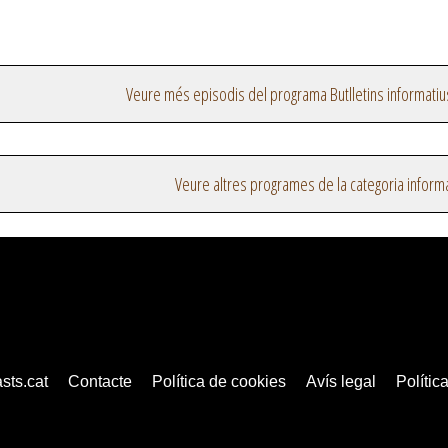
Veure més episodis del programa Butlletins informatiu
Veure altres programes de la categoria inform
sts.cat
Contacte
Política de cookies
Avís legal
Política