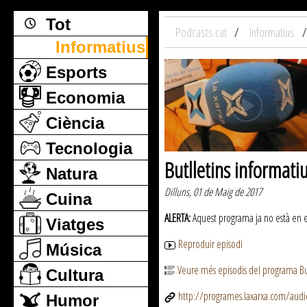
Tot
Podcasts.cat
Informatius
Informatius
Esports
Economia
Ciència
Tecnologia
Butlletins informati
Natura
Dilluns, 01 de Maig de 2017
Cuina
ALERTA:
Aquest programa ja no està en emi
Viatges
Reproduir episodi
Música
Veure més episodis del programa But
Cultura
http://programes.laxarxa.com/aud
Humor