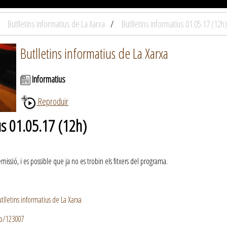
Butlletins informatius de La Xarxa
Butlletins informatius 01.05.17 (12h)
Butlletins informatius de La Xarxa
Informatius
Reproduir
us 01.05.17 (12h)
ssió, i es possible que ja no es trobin els fitxers del programa.
lletins informatius de La Xarxa
io/123007