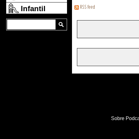
RSS feed
Infantil
Sobre Podca