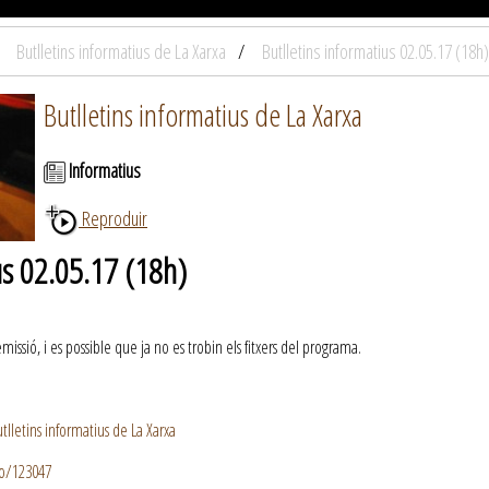
Butlletins informatius de La Xarxa
Butlletins informatius 02.05.17 (18h)
Butlletins informatius de La Xarxa
Informatius
Reproduir
us 02.05.17 (18h)
ssió, i es possible que ja no es trobin els fitxers del programa.
lletins informatius de La Xarxa
io/123047