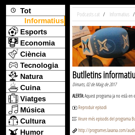
Tot
Podcasts.cat
Informatius
Informatius
Esports
Economia
Ciència
Tecnologia
Butlletins informati
Natura
Dimarts, 02 de Maig de 2017
Cuina
ALERTA:
Aquest programa ja no està en emi
Viatges
Reproduir episodi
Música
Veure més episodis del programa But
Cultura
http://programes.laxarxa.com/aud
Humor