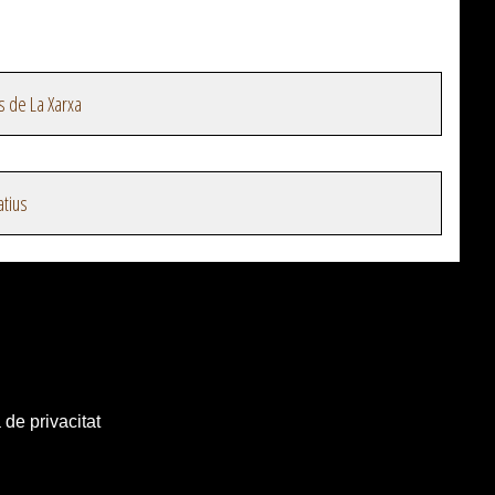
s de La Xarxa
atius
 de privacitat