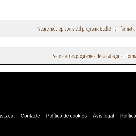
Veure més episodis del programa Butlletins informatiu
Veure altres programes de la categoria inform
sts.cat
Contacte
Política de cookies
Avís legal
Política