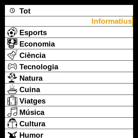
Tot
Informatius
Esports
Economia
Ciència
Tecnologia
Natura
Cuina
Viatges
Música
Cultura
Humor