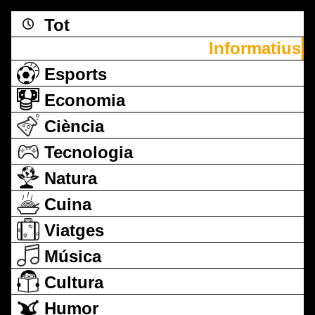
Tot
Informatius
Esports
Economia
Ciència
Tecnologia
Natura
Cuina
Viatges
Música
Cultura
Humor