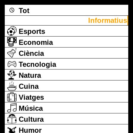
Tot
Informatius
Esports
Economia
Ciència
Tecnologia
Natura
Cuina
Viatges
Música
Cultura
Humor