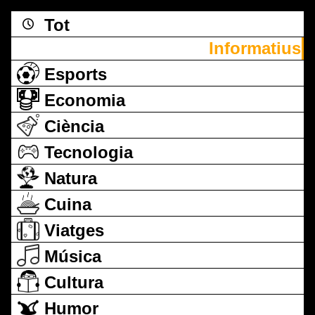
Tot
Informatius
Esports
Economia
Ciència
Tecnologia
Natura
Cuina
Viatges
Música
Cultura
Humor