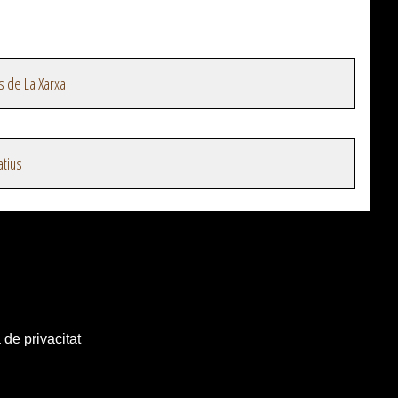
s de La Xarxa
atius
 de privacitat