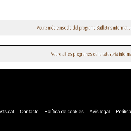
Veure més episodis del programa Butlletins informatiu
Veure altres programes de la categoria inform
sts.cat
Contacte
Política de cookies
Avís legal
Política