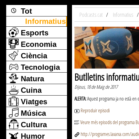
Tot
Podcasts.cat
Informatius
Informatius
Esports
Economia
Ciència
Tecnologia
Butlletins informati
Natura
Dijous, 18 de Maig de 2017
Cuina
ALERTA:
Aquest programa ja no està en emi
Viatges
Reproduir episodi
Música
Veure més episodis del programa But
Cultura
http://programes.laxarxa.com/aud
Humor