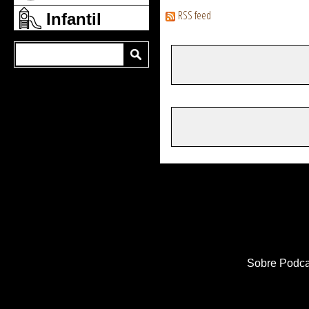
RSS feed
Infantil
Sobre Podca