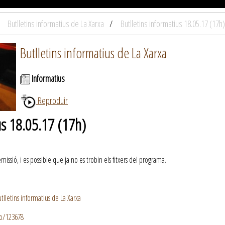
Butlletins informatius de La Xarxa
Butlletins informatius 18.05.17 (17h)
Butlletins informatius de La Xarxa
Informatius
Reproduir
us 18.05.17 (17h)
ssió, i es possible que ja no es trobin els fitxers del programa.
lletins informatius de La Xarxa
io/123678