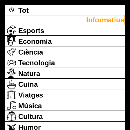
Tot
Informatius
Esports
Economia
Ciència
Tecnologia
Natura
Cuina
Viatges
Música
Cultura
Humor