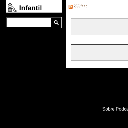
RSS feed
Infantil
Sobre Podca