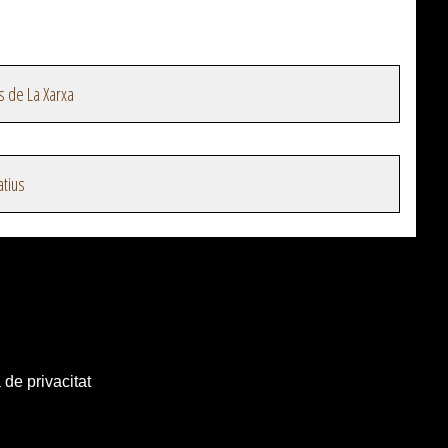
s de La Xarxa
atius
 de privacitat