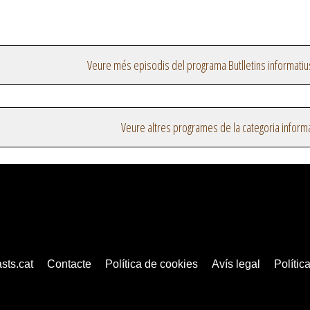
Veure més episodis del programa Butlletins informatiu
Veure altres programes de la categoria inform
sts.cat
Contacte
Política de cookies
Avís legal
Política