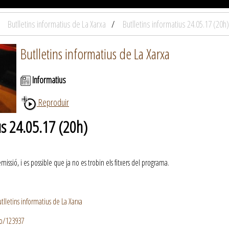
Butlletins informatius de La Xarxa
Butlletins informatius 24.05.17 (20h)
Butlletins informatius de La Xarxa
Informatius
Reproduir
us 24.05.17 (20h)
ssió, i es possible que ja no es trobin els fitxers del programa.
lletins informatius de La Xarxa
io/123937