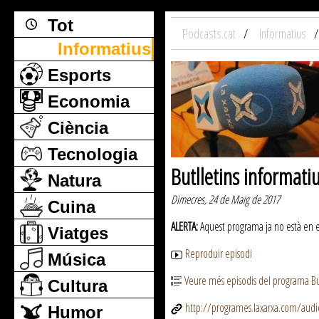
Tot
Podcasts.cat
Informatius
Informatius
Esports
Economia
Ciència
Tecnologia
Butlletins informati
Natura
Dimecres, 24 de Maig de 2017
Cuina
ALERTA:
Aquest programa ja no està en emi
Viatges
Reproduir episodi
Música
Veure més episodis del programa But
Cultura
http://programes.laxarxa.com/aud
Humor