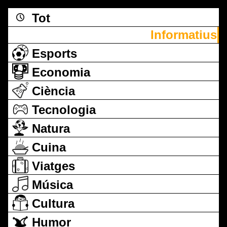
Tot
Informatius
Esports
Economia
Ciència
Tecnologia
Natura
Cuina
Viatges
Música
Cultura
Humor