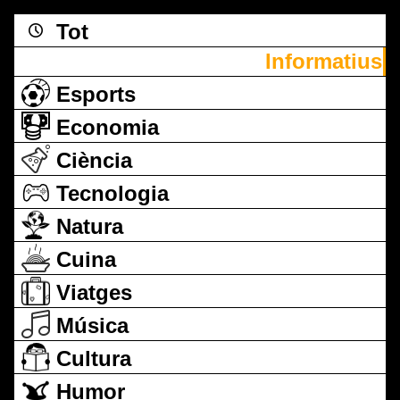
Tot
Informatius
Esports
Economia
Ciència
Tecnologia
Natura
Cuina
Viatges
Música
Cultura
Humor