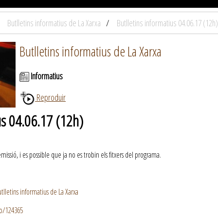
Butlletins informatius de La Xarxa
Butlletins informatius 04.06.17 (12h)
Butlletins informatius de La Xarxa
Informatius
Reproduir
us 04.06.17 (12h)
ssió, i es possible que ja no es trobin els fitxers del programa.
lletins informatius de La Xarxa
io/124365