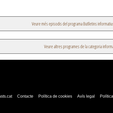
Veure més episodis del programa Butlletins informatiu
Veure altres programes de la categoria inform
sts.cat
Contacte
Política de cookies
Avís legal
Política