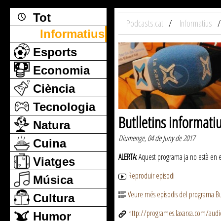
Tot
Podcasts.cat
Informatius
Informatius
Esports
Economia
Ciència
Tecnologia
Butlletins informati
Natura
Diumenge, 04 de Juny de 2017
Cuina
ALERTA:
Aquest programa ja no està en emi
Viatges
Reproduir episodi
Música
Veure més episodis del programa But
Cultura
http://programes.laxarxa.com/aud
Humor