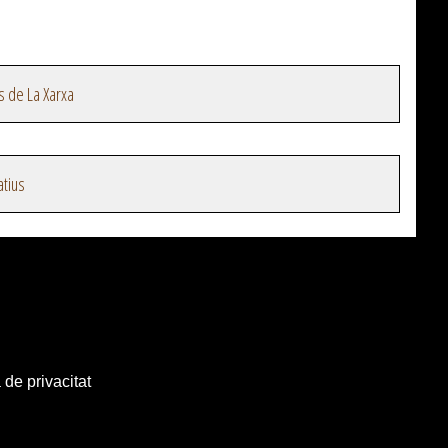
s de La Xarxa
atius
 de privacitat