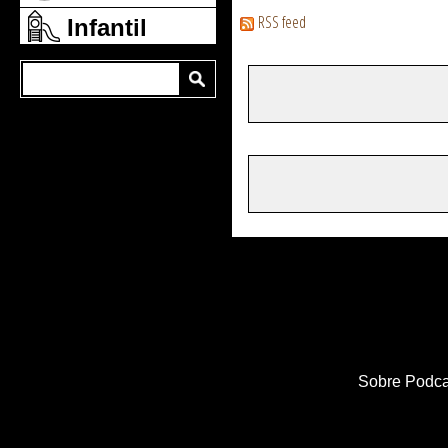
RSS feed
Infantil
Sobre Podca