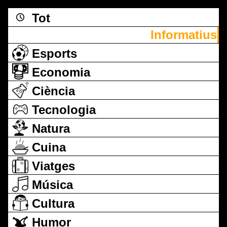
Tot
Informatius
Esports
Economia
Ciència
Tecnologia
Natura
Cuina
Viatges
Música
Cultura
Humor