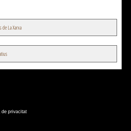
s de La Xarxa
atius
 de privacitat