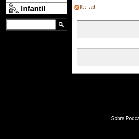
RSS feed
Infantil
Sobre Podca