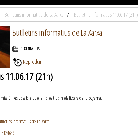
Butlletins informatius de La Xarxa
Butlletins informatius 11.06.17 (21h)
Butlletins informatius de La Xarxa
Informatius
Reproduir
us 11.06.17 (21h)
ssió, i es possible que ja no es trobin els fitxers del programa.
lletins informatius de La Xarxa
io/124646