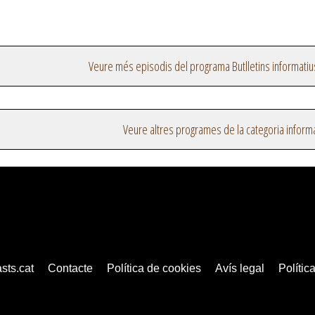
Veure més episodis del programa Butlletins informatiu
Veure altres programes de la categoria inform
sts.cat
Contacte
Política de cookies
Avís legal
Política