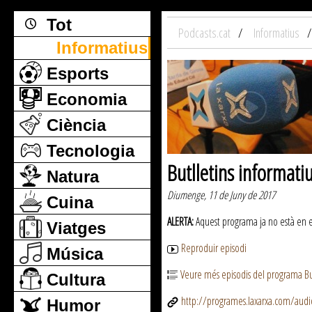
Tot
Podcasts.cat
Informatius
Informatius
Esports
Economia
Ciència
Tecnologia
Butlletins informati
Natura
Diumenge, 11 de Juny de 2017
Cuina
ALERTA:
Aquest programa ja no està en emi
Viatges
Reproduir episodi
Música
Veure més episodis del programa But
Cultura
http://programes.laxarxa.com/aud
Humor