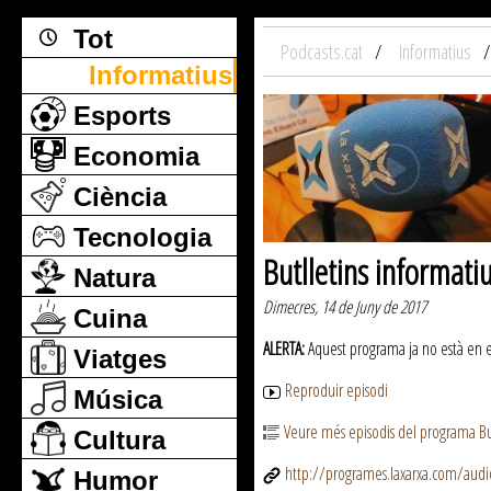
Tot
Podcasts.cat
Informatius
Informatius
Esports
Economia
Ciència
Tecnologia
Butlletins informati
Natura
Dimecres, 14 de Juny de 2017
Cuina
ALERTA:
Aquest programa ja no està en emi
Viatges
Reproduir episodi
Música
Veure més episodis del programa But
Cultura
http://programes.laxarxa.com/aud
Humor