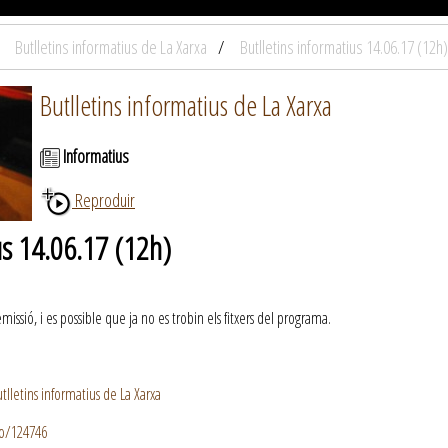
Butlletins informatius de La Xarxa
Butlletins informatius 14.06.17 (12h)
Butlletins informatius de La Xarxa
Informatius
Reproduir
us 14.06.17 (12h)
ssió, i es possible que ja no es trobin els fitxers del programa.
lletins informatius de La Xarxa
io/124746