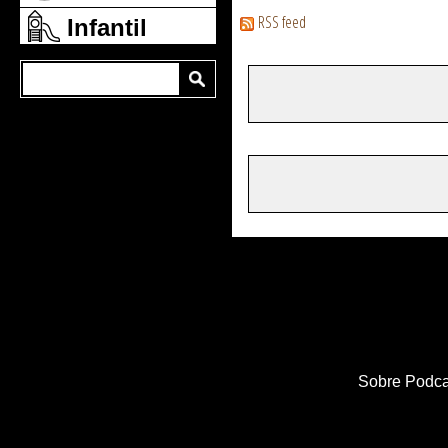
RSS feed
Infantil
Sobre Podca