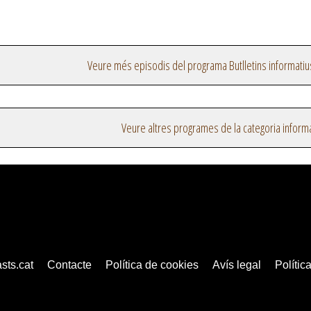
Veure més episodis del programa Butlletins informatiu
Veure altres programes de la categoria inform
sts.cat
Contacte
Política de cookies
Avís legal
Política