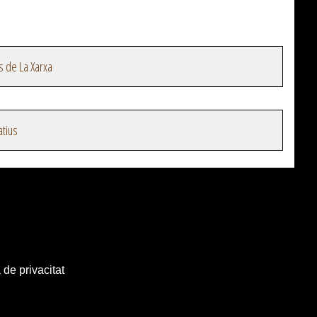
s de La Xarxa
atius
 de privacitat