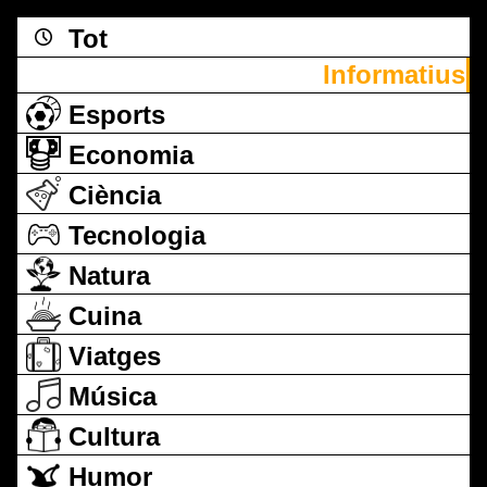
Tot
Informatius
Esports
Economia
Ciència
Tecnologia
Natura
Cuina
Viatges
Música
Cultura
Humor