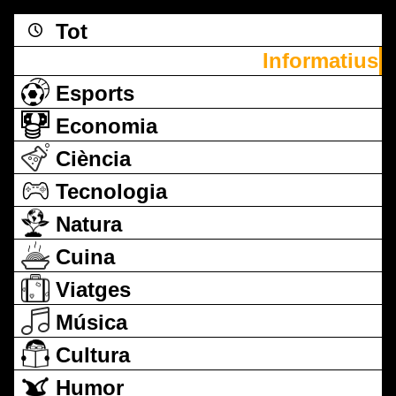
Tot
Informatius
Esports
Economia
Ciència
Tecnologia
Natura
Cuina
Viatges
Música
Cultura
Humor