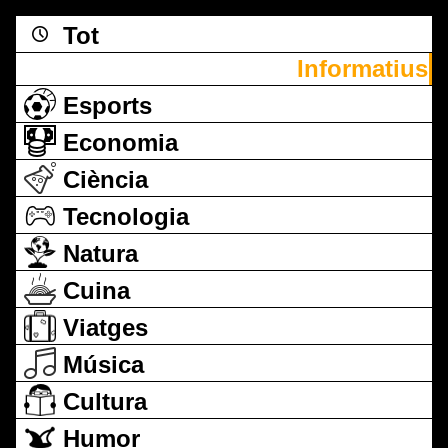
Tot
Informatius
Esports
Economia
Ciència
Tecnologia
Natura
Cuina
Viatges
Música
Cultura
Humor