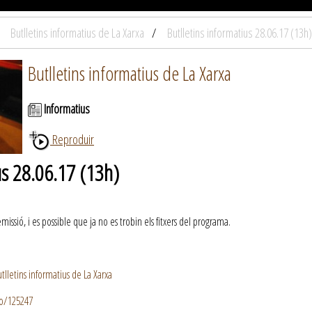
Butlletins informatius de La Xarxa
Butlletins informatius 28.06.17 (13h)
Butlletins informatius de La Xarxa
Informatius
Reproduir
us 28.06.17 (13h)
ssió, i es possible que ja no es trobin els fitxers del programa.
lletins informatius de La Xarxa
io/125247