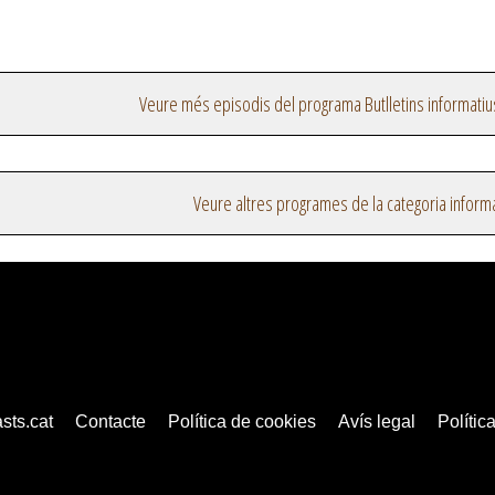
Veure més episodis del programa Butlletins informatiu
Veure altres programes de la categoria inform
sts.cat
Contacte
Política de cookies
Avís legal
Política