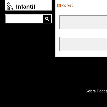
RSS feed
Infantil
Sobre Podca