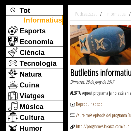
Tot
Podcasts.cat
Informatius
Informatius
Esports
Economia
Ciència
Tecnologia
Butlletins informati
Natura
Dimecres, 28 de Juny de 2017
Cuina
ALERTA:
Aquest programa ja no està en emi
Viatges
Reproduir episodi
Música
Veure més episodis del programa But
Cultura
http://programes.laxarxa.com/aud
Humor