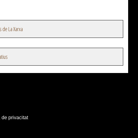
s de La Xarxa
atius
 de privacitat