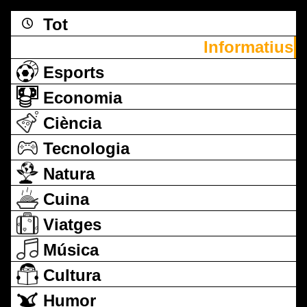
Tot
Informatius
Esports
Economia
Ciència
Tecnologia
Natura
Cuina
Viatges
Música
Cultura
Humor