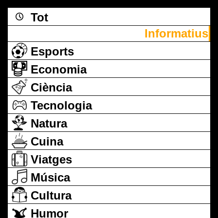
Tot
Informatius
Esports
Economia
Ciència
Tecnologia
Natura
Cuina
Viatges
Música
Cultura
Humor