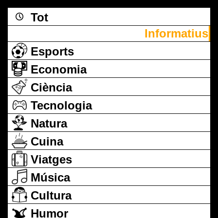
Tot
Informatius
Esports
Economia
Ciència
Tecnologia
Natura
Cuina
Viatges
Música
Cultura
Humor